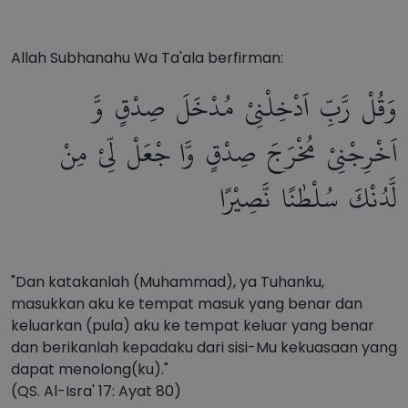
Allah Subhanahu Wa Ta'ala berfirman:
وَقُلْ
رَّبِّ
اَدْخِلْنِيْ
مُدْخَلَ
صِدْقٍ
وَّ
اَخْرِجْنِيْ
مُخْرَجَ
صِدْقٍ
وَّا
جْعَلْ
لِّيْ
مِنْ
لَّدُنْكَ
سُلْطٰنًا
نَّصِيْرًا
"Dan katakanlah (Muhammad), ya Tuhanku,
masukkan aku ke tempat masuk yang benar dan
keluarkan (pula) aku ke tempat keluar yang benar
dan berikanlah kepadaku dari sisi-Mu kekuasaan yang
dapat menolong(ku)."
(QS. Al-Isra' 17: Ayat 80)