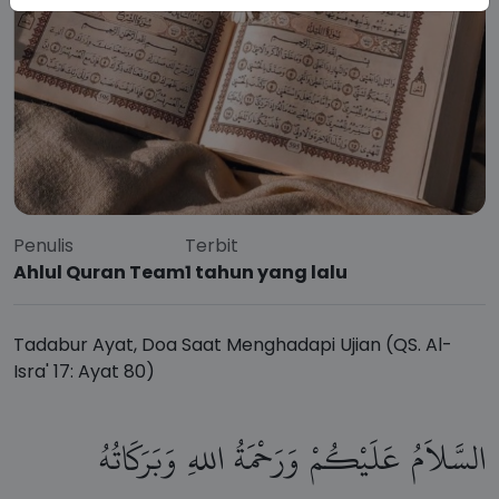
Penulis
Terbit
Ahlul Quran Team
1 tahun yang lalu
Tadabur Ayat, Doa Saat Menghadapi Ujian (QS. Al-
Isra' 17: Ayat 80)
السَّلاَمُ
عَلَيْكُمْ
وَرَحْمَةُ
اللهِ
وَبَرَكَاتُهُ