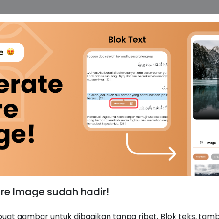
Beranda
Tentang Kami
Donasi
Belajar Interaktif
B
Bagi
dgham Bilaghunnah
are Image sudah hadir!
uat gambar untuk dibagikan tanpa ribet. Blok teks, ta