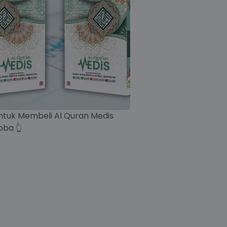
untuk Membeli Al Quran Medis
oba 👆