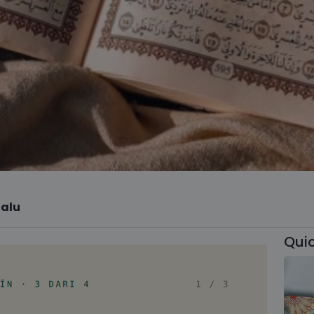
lalu
Quic