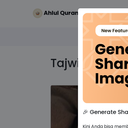
Ahlul Quran
Tajwid 3 - I
🎉 Generate Sh
Kini Anda bisa memb