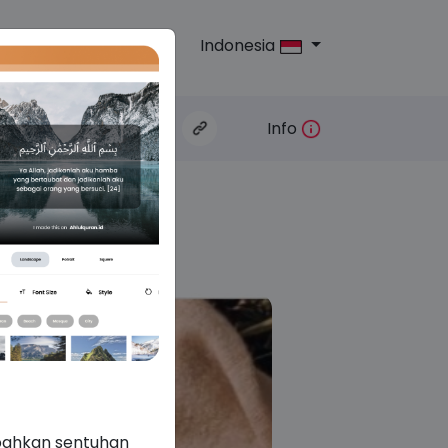
Indonesia
log
kan:
Info
mbahkan sentuhan