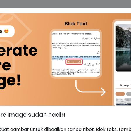
Beranda
Tentang Kami
Donasi
Belajar Interaktif
B
Bagi
k Diri Sendiri
are Image sudah hadir!
uat gambar untuk dibagikan tanpa ribet. Blok teks, ta