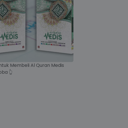
untuk Membeli Al Quran Medis
oba 👆