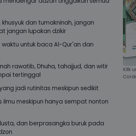
ika mendengar adzan tinggalkan semua
 khusyuk dan tumakninah, jangan
at jangan lupakan dzikir
 waktu untuk baca Al-Qur'an dan
nah rawatib, Dhuha, tahajjud, dan witir
Klik 
pai tertinggal
Cord
ang jadi rutinitas meskipun sedikit
is ilmu meskipun hanya sempat nonton
dusta, dan berprasangka buruk pada
dzon