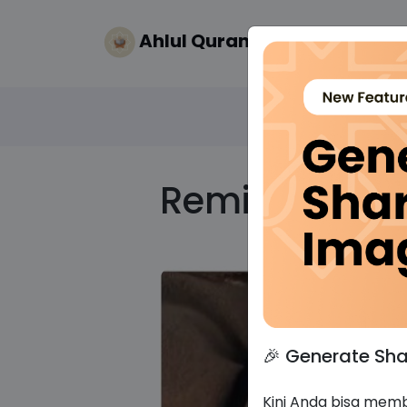
Ahlul Quran
Reminder untu
🎉 Generate Sh
Kini Anda bisa memb