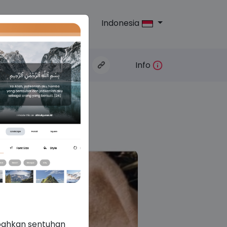
Indonesia
log
kan:
Info
mbahkan sentuhan