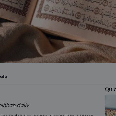
lalu
Quic
ihhah daily