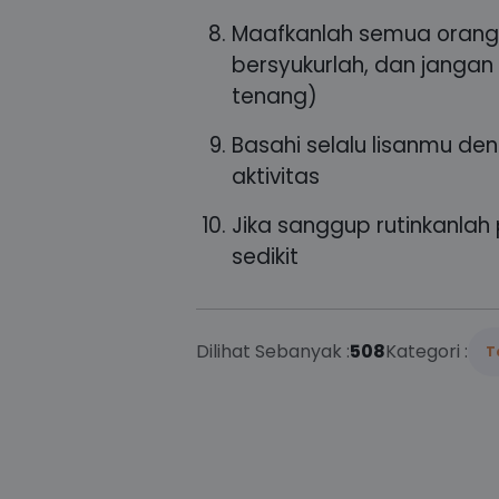
Maafkanlah semua orang
bersyukurlah, dan jangan 
tenang)
Basahi selalu lisanmu deng
aktivitas
Jika sanggup rutinkanla
sedikit
Dilihat Sebanyak :
508
Kategori :
T